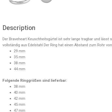
Description
Der Braveheart Keuschheitsgürtel ist sehr lange tragbar und lässt si
vollständig aus Edelstahl Der Ring hat einen Abstand zum Rohr v
29 mm
35 mm
38 mm
44 mm
Folgende Ringgrößen sind lieferbar:
38 mm
40 mm
42 mm
45 mm
47 mm