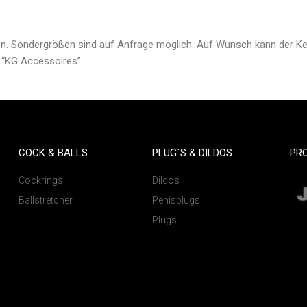
Sondergrößen sind auf Anfrage möglich. Auf Wunsch kann der Keus
 “KG Accessoires”.
COCK & BALLS
PLUG`S & DILDOS
PR
Cockrings
Dildos
Ballstretcher
Penisplugs
Plugs