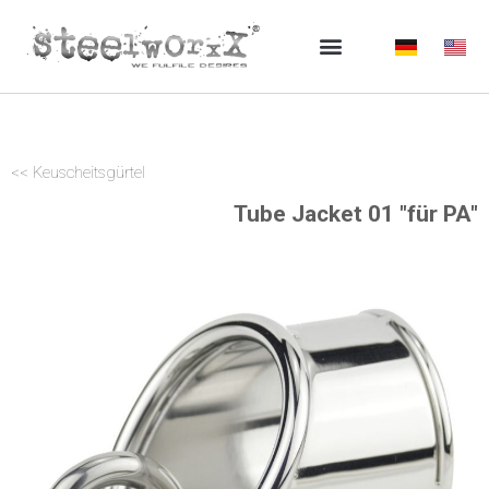
Zum
Inhalt
springen
<< Keuscheitsgürtel
Tube Jacket 01 "für PA"