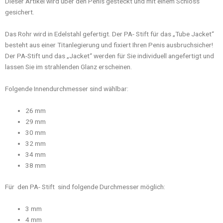
Dieser Artikel wird über den Penis gesteckt und mit einem Schloss
gesichert.
Das Rohr wird in Edelstahl gefertigt. Der PA- Stift für das „Tube Jacket“
besteht aus einer Titanlegierung und fixiert Ihren Penis ausbruchsicher!
Der PA-Stift und das „Jacket“ werden für Sie individuell angefertigt und
lassen Sie im strahlenden Glanz erscheinen.
Folgende Innendurchmesser sind wählbar:
26 mm
29 mm
30 mm
32 mm
34 mm
38 mm
Für den PA- Stift sind folgende Durchmesser möglich:
3 mm
4 mm