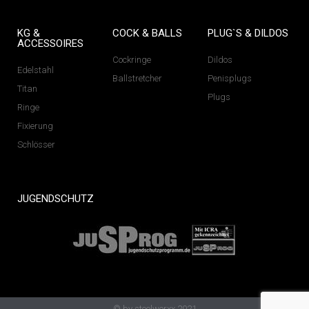
KG &
COCK & BALLS
PLUG`S & DILDOS
ACCESSOIRES
Cockringe
Dildos
Edelstahl
Ballstretcher
Penisplugs
Titan
Plugs
Ringe
Fixierung
Schlösser
JUGENDSCHUTZ
© by steelworxx 2021