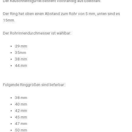
Der Keuschheitsgürtel besteht vollständig aus Edelstahl.
Der Ring hat oben einen Abstand zum Rohr von 5 mm, unten sind es
15mm.
Der Rohrinnendurchmesser ist wählbar:
29 mm
35mm
38 mm
44 mm
Folgende Ringgrößen sind lieferbar:
38 mm
40 mm
42 mm
45 mm
47 mm
50 mm