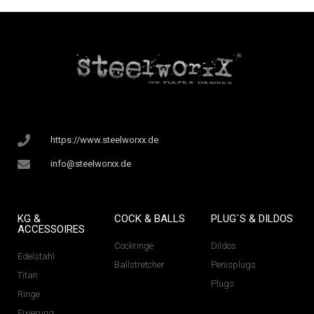
https://www.steelworxx.de
info@steelworxx.de
KG &
COCK & BALLS
PLUG`S & DILDOS
ACCESSOIRES
Cockringe
Dildos
Edelstahl
Ballstretcher
Penisplugs
Titan
Plugs
Ringe
Fixierung