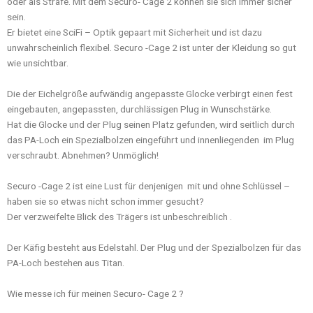
oder als Strafe. Mit dem Securo- Cage 2 können sie sich immer sicher
sein.
Er bietet eine SciFi – Optik gepaart mit Sicherheit und ist dazu
unwahrscheinlich flexibel. Securo -Cage 2 ist unter der Kleidung so gut
wie unsichtbar.
Die der Eichelgröße aufwändig angepasste Glocke verbirgt einen fest
eingebauten, angepassten, durchlässigen Plug in Wunschstärke.
Hat die Glocke und der Plug seinen Platz gefunden, wird seitlich durch
das PA-Loch ein Spezialbolzen eingeführt und innenliegenden im Plug
verschraubt. Abnehmen? Unmöglich!
Securo -Cage 2 ist eine Lust für denjenigen mit und ohne Schlüssel –
haben sie so etwas nicht schon immer gesucht?
Der verzweifelte Blick des Trägers ist unbeschreiblich .
Der Käfig besteht aus Edelstahl. Der Plug und der Spezialbolzen für das
PA-Loch bestehen aus Titan.
Wie messe ich für meinen Securo- Cage 2 ?